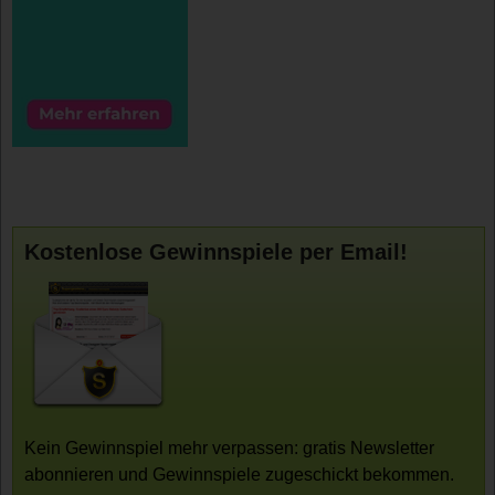
Kostenlose Gewinnspiele per Email!
Kein Gewinnspiel mehr verpassen: gratis Newsletter
abonnieren und Gewinnspiele zugeschickt bekommen.