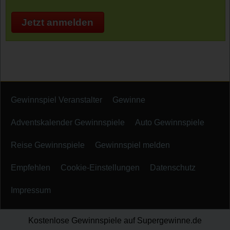
Jetzt anmelden
Gewinnspiel Veranstalter
Gewinne
Adventskalender Gewinnspiele
Auto Gewinnspiele
Reise Gewinnspiele
Gewinnspiel melden
Empfehlen
Cookie-Einstellungen
Datenschutz
Impressum
Kostenlose Gewinnspiele auf Supergewinne.de