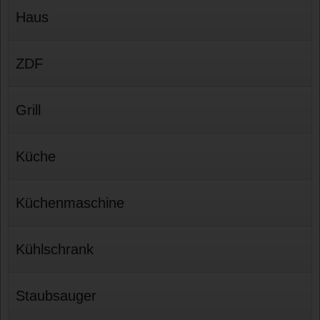
Haus
ZDF
Grill
Küche
Küchenmaschine
Kühlschrank
Staubsauger