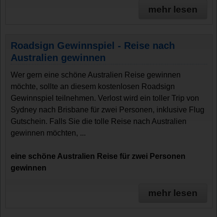
mehr lesen
Roadsign Gewinnspiel - Reise nach
Australien gewinnen
Wer gern eine schöne Australien Reise gewinnen
möchte, sollte an diesem kostenlosen Roadsign
Gewinnspiel teilnehmen. Verlost wird ein toller Trip von
Sydney nach Brisbane für zwei Personen, inklusive Flug
Gutschein. Falls Sie die tolle Reise nach Australien
gewinnen möchten, ...
eine schöne Australien Reise für zwei Personen
gewinnen
mehr lesen