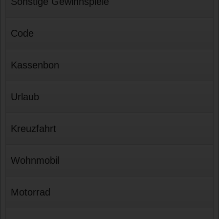
Sonstige Gewinnspiele
Code
Kassenbon
Urlaub
Kreuzfahrt
Wohnmobil
Motorrad