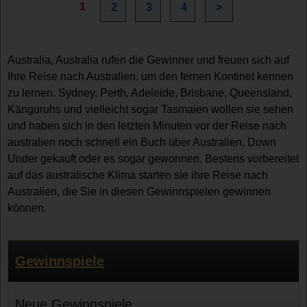
1
2
3
4
>
Australia, Australia rufen die Gewinner und freuen sich auf
Ihre Reise nach Australien, um den fernen Kontinet kennen
zu lernen. Sydney, Perth, Adeleide, Brisbane, Queensland,
Känguruhs und vielleicht sogar Tasmaien wollen sie sehen
und haben sich in den letzten Minuten vor der Reise nach
australien noch schnell ein Buch über Australien, Down
Under gekauft oder es sogar gewonnen. Bestens vorbereitet
auf das australische Klima starten sie ihre Reise nach
Australien, die Sie in diesen Gewinnspielen gewinnen
können.
Gewinnspiele
Neue Gewinnspiele