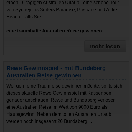
einen 16-tägigen Australien Urlaub - eine schöne Tour
von Sydney ins Surfers Paradise, Brisbane und Airlie
Beach. Falls Sie ...
eine traumhafte Australien Reise gewinnen
mehr lesen
Rewe Gewinnspiel - mit Bundaberg
Australien Reise gewinnen
Wer gern eine Traumreise gewinnen möchte, sollte sich
dieses aktuelle Rewe Gewinnspiel mit Kassenbon
genauer anschauen. Rewe und Bundaberg verlosen
eine Australien Reise im Wert von 9000 Euro als
Hauptgewinn. Neben dem tollen Australien Urlaub
werden noch insgesamt 20 Bundaberg ...