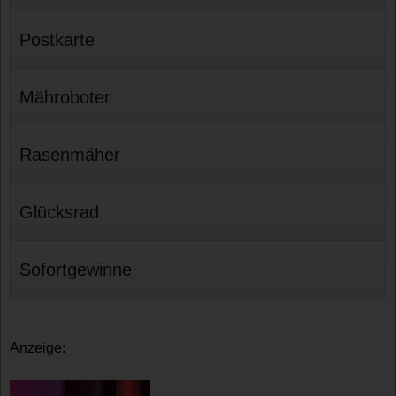
Postkarte
Mähroboter
Rasenmäher
Glücksrad
Sofortgewinne
Anzeige: