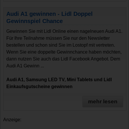
Audi A1 gewinnen - Lidl Doppel
Gewinnspiel Chance
Gewinnen Sie mit Lidl Online einen nagelneuen Audi A1.
Für Ihre Teilnahme müssen Sie nur den Newsletter
bestellen und schon sind Sie im Lostopf mit vertreten.
Wenn Sie eine doppelte Gewinnchance haben möchten,
dann nutzen Sie auch das Lidl Facebook Angebot. Dem
Audi A1 Gewinn ...
Audi A1, Samsung LED TV, Mini Tablets und Lidl
Einkaufsgutscheine gewinnen
mehr lesen
Anzeige: