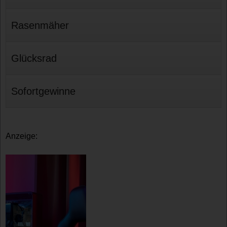
Rasenmäher
Glücksrad
Sofortgewinne
Anzeige: