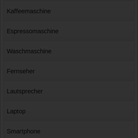
Kaffeemaschine
Espressomaschine
Waschmaschine
Fernseher
Lautsprecher
Laptop
Smartphone