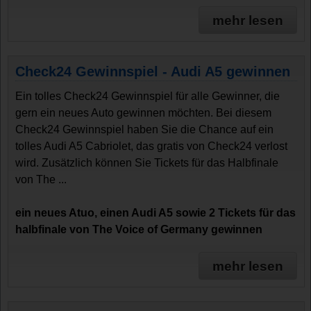
mehr lesen
Check24 Gewinnspiel - Audi A5 gewinnen
Ein tolles Check24 Gewinnspiel für alle Gewinner, die
gern ein neues Auto gewinnen möchten. Bei diesem
Check24 Gewinnspiel haben Sie die Chance auf ein
tolles Audi A5 Cabriolet, das gratis von Check24 verlost
wird. Zusätzlich können Sie Tickets für das Halbfinale
von The ...
ein neues Atuo, einen Audi A5 sowie 2 Tickets für das
halbfinale von The Voice of Germany gewinnen
mehr lesen