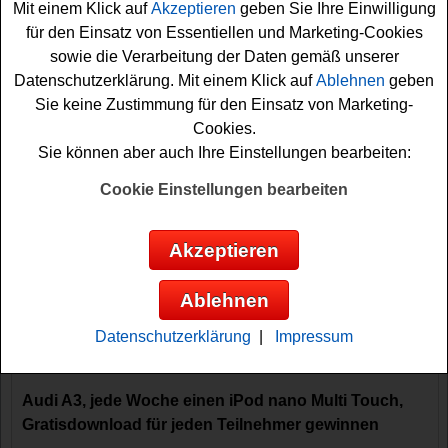
Mit einem Klick auf
Akzeptieren
geben Sie Ihre Einwilligung
für den Einsatz von Essentiellen und Marketing-Cookies
sowie die Verarbeitung der Daten gemäß unserer
Gewinnspiele sortieren nach:
Datenschutzerklärung. Mit einem Klick auf
Ablehnen
geben
▼
Gewinnsumme
▲
▼
Gewinnanzahl
▲
Sie keine Zustimmung für den Einsatz von Marketing-
Cookies.
▼
Eintragungsdatum
▲
▼
Einsendeschluss
▲
Sie können aber auch Ihre Einstellungen bearbeiten:
Audi A3 im Wert von über 40.000 Euro
Cookie Einstellungen bearbeiten
gewinnen - Auto Gewinnspiel
Hier können Sie einen Audi A3 gewinnen. Klicken Sie
Akzeptieren
sich zum Gewinnspiel und lassen Sie sich die Chance,
ein Auto gewinnen zu können nicht entgehen. Dieses
Ablehnen
Auto Gewinnspiel ist ein absolutes Gewinnspiel
Highlight, welches Sie auf einen Fall verpassen sollten.
Datenschutzerklärung
|
Impressum
Dieser Audi A3 ...
Audi A3, jede Woche einen iPod nano Multi Touch,
Gratisdownload für jeden Teilnehmer gewinnen