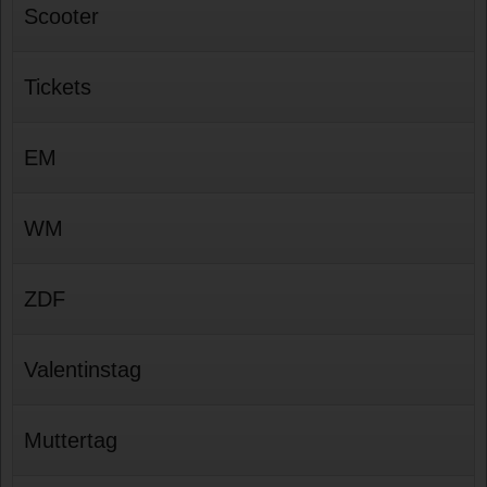
Scooter
Tickets
EM
WM
ZDF
Valentinstag
Muttertag