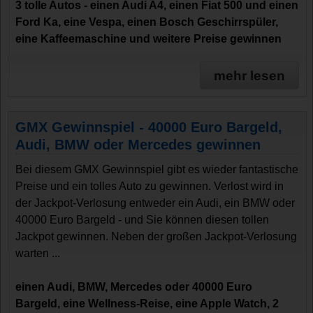
3 tolle Autos - einen Audi A4, einen Fiat 500 und einen
Ford Ka, eine Vespa, einen Bosch Geschirrspüler,
eine Kaffeemaschine und weitere Preise gewinnen
mehr lesen
GMX Gewinnspiel - 40000 Euro Bargeld,
Audi, BMW oder Mercedes gewinnen
Bei diesem GMX Gewinnspiel gibt es wieder fantastische
Preise und ein tolles Auto zu gewinnen. Verlost wird in
der Jackpot-Verlosung entweder ein Audi, ein BMW oder
40000 Euro Bargeld - und Sie können diesen tollen
Jackpot gewinnen. Neben der großen Jackpot-Verlosung
warten ...
einen Audi, BMW, Mercedes oder 40000 Euro
Bargeld, eine Wellness-Reise, eine Apple Watch, 2