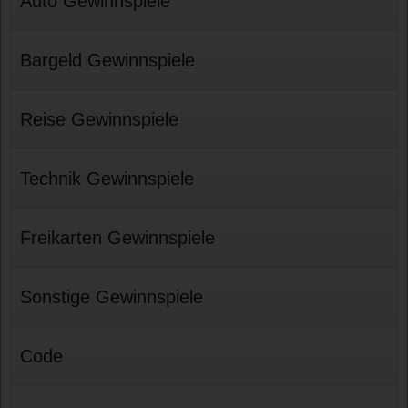
Auto Gewinnspiele
Bargeld Gewinnspiele
Reise Gewinnspiele
Technik Gewinnspiele
Freikarten Gewinnspiele
Sonstige Gewinnspiele
Code