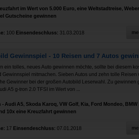
euzfahrt im Wert von 5.000 Euro, eine Weltstadtreise, Weber
el Gutscheine gewinnen
me
e:
100
Einsendeschluss:
31.03.2018
ild Gewinnspiel - 10 Reisen und 7 Autos gewi
n ein tolles, neues Auto gewinnen möchte, sollte bei diesem k
d Gewinnspiel mitmachen. Sieben Autos und zehn tolle Reisen 
che Gewinner bei der großen Autobild Leserwahl. Zu gewinnen g
udi A5 g-tron 2.0 TFSI im Wert von ...
s - Audi A5, Skoda Karoq, VW Golf, Kia, Ford Mondeo, BMW
nd 10x eine Kreuzfahrt gewinnen
me
e:
17
Einsendeschluss:
07.01.2018