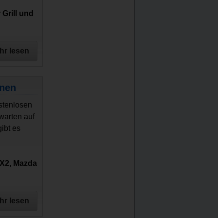
 Grill und
hr lesen
nnen
ostenlosen
warten auf
ibt es
 X2, Mazda
hr lesen