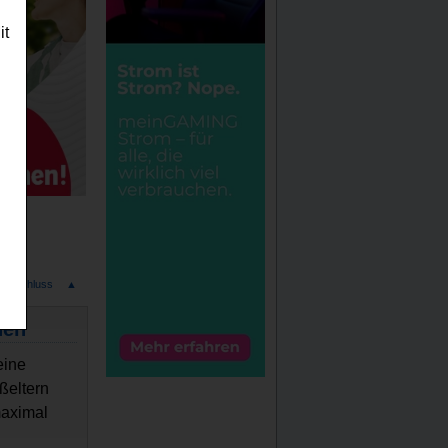
it
ndeschluss
▲
nen
eine
ßeltern
maximal