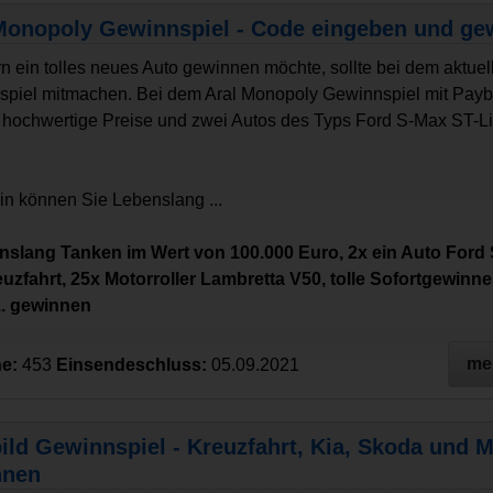
Monopoly Gewinnspiel - Code eingeben und ge
n ein tolles neues Auto gewinnen möchte, sollte bei dem aktuel
piel mitmachen. Bei dem Aral Monopoly Gewinnspiel mit Pay
hochwertige Preise und zwei Autos des Typs Ford S-Max ST-L
in können Sie Lebenslang ...
enslang Tanken im Wert von 100.000 Euro, 2x ein Auto Ford
uzfahrt, 25x Motorroller Lambretta V50, tolle Sofortgewinn
... gewinnen
me
e:
453
Einsendeschluss:
05.09.2021
ild Gewinnspiel - Kreuzfahrt, Kia, Skoda und 
nnen