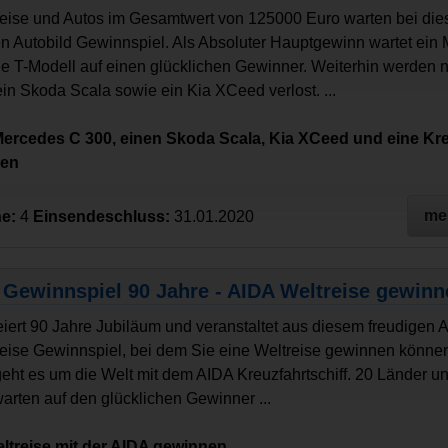
reise und Autos im Gesamtwert von 125000 Euro warten bei di
en Autobild Gewinnspiel. Als Absoluter Hauptgewinn wartet ein
e T-Modell auf einen glücklichen Gewinner. Weiterhin werden 
ein Skoda Scala sowie ein Kia XCeed verlost. ...
Mercedes C 300, einen Skoda Scala, Kia XCeed und eine Kre
nen
me
e:
4
Einsendeschluss:
31.01.2020
Gewinnspiel 90 Jahre - AIDA Weltreise gewinn
iert 90 Jahre Jubiläum und veranstaltet aus diesem freudigen A
Reise Gewinnspiel, bei dem Sie eine Weltreise gewinnen können
eht es um die Welt mit dem AIDA Kreuzfahrtschiff. 20 Länder u
arten auf den glücklichen Gewinner ...
ltreise mit der AIDA gewinnen