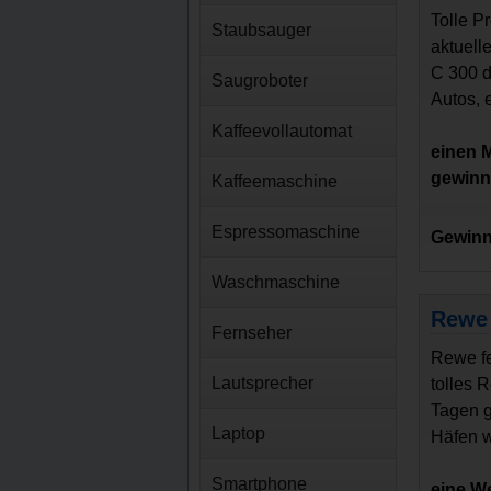
Tolle P
Staubsauger
aktuell
C 300 d
Saugroboter
Autos, 
Kaffeevollautomat
einen 
gewin
Kaffeemaschine
Espressomaschine
Gewinn
Waschmaschine
Rewe 
Fernseher
Rewe fe
Lautsprecher
tolles 
Tagen g
Laptop
Häfen w
Smartphone
eine We