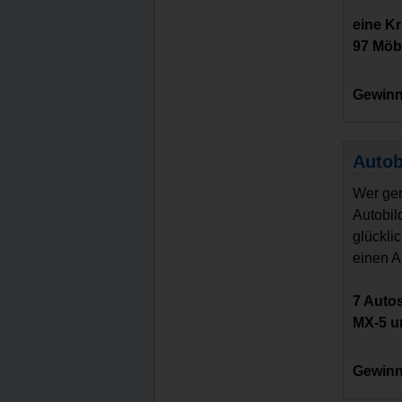
eine Kr
97 Möb
Gewinn
Autob
Wer ger
Autobil
glückli
einen A
7 Auto
MX-5 u
Gewinn