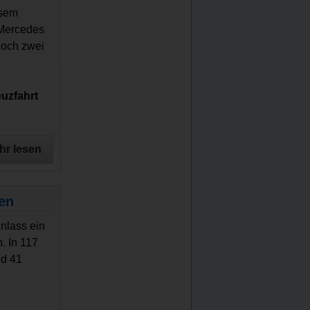
esem
 Mercedes
noch zwei
uzfahrt
hr lesen
en
nlass ein
. In 117
nd 41