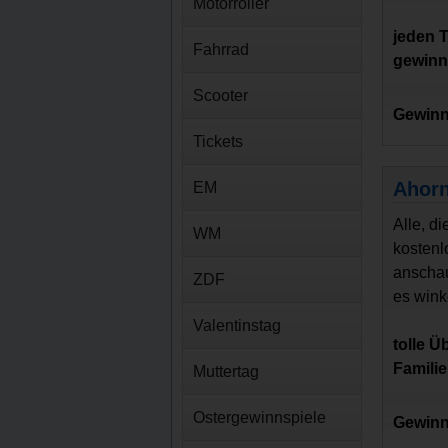
Motorroller
jeden 
Fahrrad
gewin
Scooter
Gewinn
Tickets
Ahorn
EM
Alle, d
WM
kostenl
anschau
ZDF
es winke
Valentinstag
tolle Ü
Famili
Muttertag
Ostergewinnspiele
Gewinn