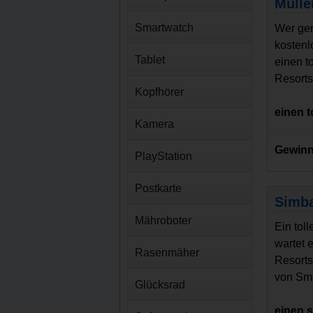
Mülle
Smartwatch
Wer ger
kostenl
Tablet
einen t
Resorts
Kopfhörer
einen 
Kamera
Gewinn
PlayStation
Postkarte
Simba
Mähroboter
Ein tol
wartet 
Rasenmäher
Resorts
von Smo
Glücksrad
einen s