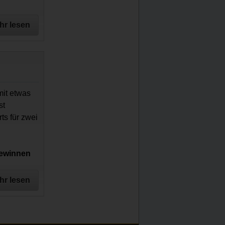
hr lesen
mit etwas
st
s für zwei
gewinnen
hr lesen