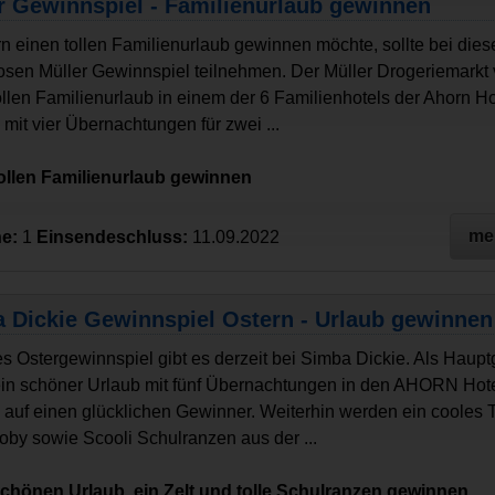
r Gewinnspiel - Familienurlaub gewinnen
n einen tollen Familienurlaub gewinnen möchte, sollte bei die
osen Müller Gewinnspiel teilnehmen. Der Müller Drogeriemarkt 
ollen Familienurlaub in einem der 6 Familienhotels der Ahorn Ho
 mit vier Übernachtungen für zwei ...
tollen Familienurlaub gewinnen
me
e:
1
Einsendeschluss:
11.09.2022
 Dickie Gewinnspiel Ostern - Urlaub gewinnen
les Ostergewinnspiel gibt es derzeit bei Simba Dickie. Als Haup
ein schöner Urlaub mit fünf Übernachtungen in den AHORN Hot
 auf einen glücklichen Gewinner. Weiterhin werden ein cooles Ti
by sowie Scooli Schulranzen aus der ...
chönen Urlaub, ein Zelt und tolle Schulranzen gewinnen