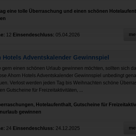
Tag eine tolle Überraschung und einen schönen Hotelaufent
nen
me
e:
12
Einsendeschluss:
05.04.2026
 Hotels Adventskalender Gewinnspiel
ie gern einen schönen Urlaub gewinnen möchten, sollten sich d
ose Ahorn Hotels Adventskalender Gewinnspiel unbedingt gen
en. Verlost werden jeden Tag bis Weihnachten schöne Überr
n Gutscheine für Freizeitaktivitäten, ...
berraschungen, Hotelaufenthalt, Gutscheine für Freizeitakti
enurlaub gewinnen
me
e:
24
Einsendeschluss:
24.12.2025