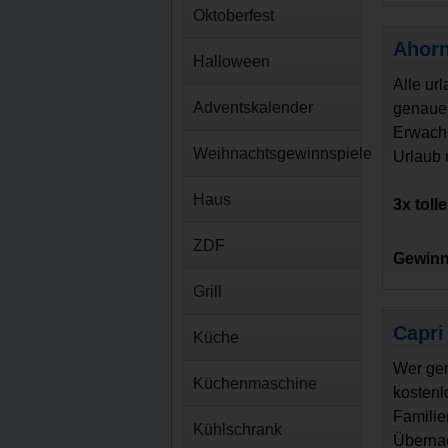
Oktoberfest
Ahorn
Halloween
Alle ur
Adventskalender
genauer
Erwachs
Weihnachtsgewinnspiele
Urlaub 
Haus
3x toll
ZDF
Gewinn
Grill
Capri
Küche
Wer ger
Küchenmaschine
kostenl
Familie
Kühlschrank
Übernac