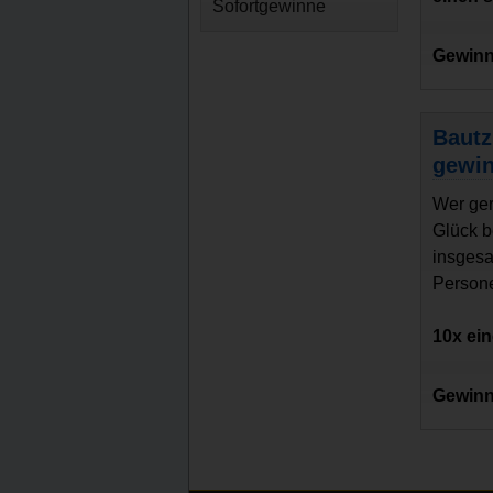
Sofortgewinne
Gewinn
Bautz
gewi
Wer ger
Glück b
insgesa
Persone
10x ei
Gewinn