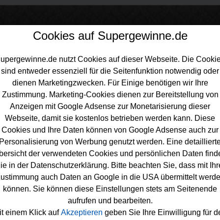
Cookies auf Supergewinne.de
upergewinne.de nutzt Cookies auf dieser Webseite. Die Cooki
sind entweder essenziell für die Seitenfunktion notwendig oder
inne.de
>
Gewinnspiele
>
Ahorn-hotels
dienen Marketingzwecken. Für Einige benötigen wir Ihre
 Hotels Gewinnspiel
Zustimmung. Marketing-Cookies dienen zur Bereitstellung von
Anzeigen mit Google Adsense zur Monetarisierung dieser
im Ahorn Hotels Gewinnspiel mitmachen und tolle Preise gewin
Webseite, damit sie kostenlos betrieben werden kann. Diese
winnspiele, die auf Supergewinne.de gelistet sind, finden Sie h
Cookies und Ihre Daten können von Google Adsense auch zur
Personalisierung von Werbung genutzt werden. Eine detailliert
Hotels Gewinnspiele
bersicht der verwendeten Cookies und persönlichen Daten find
ie in der Datenschutzerklärung. Bitte beachten Sie, dass mit Ihr
ustimmung auch Daten an Google in die USA übermittelt werd
können. Sie können diese Einstellungen stets am Seitenende
aufrufen und bearbeiten.
it einem Klick auf
Akzeptieren
geben Sie Ihre Einwilligung für d