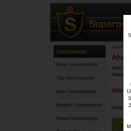
S
Supergew
Gewinnspiele
Ahorn
Neue Gewinnspiele
Jetzt be
Hotels Ge
Top-Gewinnspiele
Ahorn 
Auto Gewinnspiele
Ü
S
Bargeld Gewinnspiele
Z
Anzeige:
Reise Gewinnspiele
M