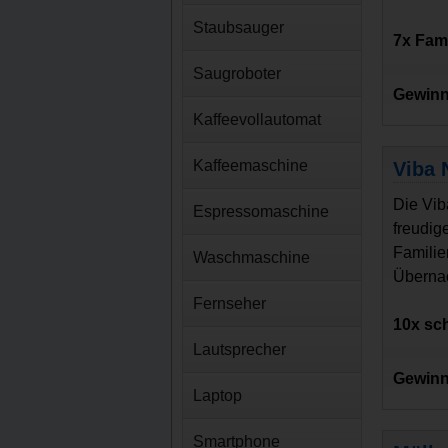
Staubsauger
7x Fam
Saugroboter
Gewinn
Kaffeevollautomat
Kaffeemaschine
Viba 
Die Vib
Espressomaschine
freudig
Familie
Waschmaschine
Übernac
Fernseher
10x sc
Lautsprecher
Gewinn
Laptop
Smartphone