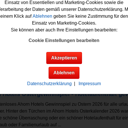
Einsatz von Essentiellen und Marketing-Cookies sowie die
erarbeitung der Daten gemäß unserer Datenschutzerklärung. M
einem Klick auf
Ablehnen
geben Sie keine Zustimmung für den
Einsatz von Marketing-Cookies.
Sie können aber auch Ihre Einstellungen bearbeiten:
Cookie Einstellungen bearbeiten
Akzeptieren
Ablehnen
Gewinnspiele sortieren nach:
nnsumme
▲
▼
Gewinnanzahl
▲
▼
Eintragungsdatum
▲
▼
Einse
Datenschutzerklärung
|
Impressum
 Hotels Ostergewinnspiel - Hotelaufenthalt ge
tenloses Ahorn Hotels Gewinnspiel zu Ostern 2026 für alle urla
r. Hinter den Türchen im Ahorn Hotels Osterkalender 2026 war
e schöne Überraschung oder ein schöner Hotelaufenthalt für ei
laub oder Familienurlaub auf ...