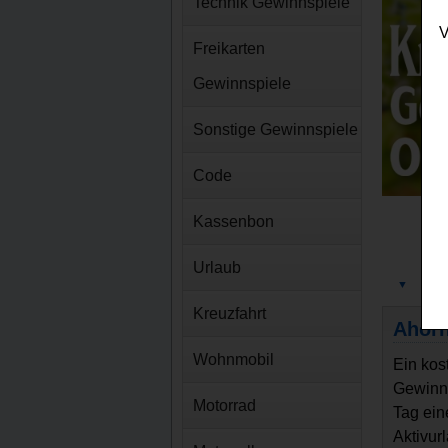
Technik Gewinnspiele
V
Freikarten
Gewinnspiele
Sonstige Gewinnspiele
Code
Kassenbon
Urlaub
▼
Gewi
Kreuzfahrt
Ahorn
Wohnmobil
Ein kos
Gewinne
Motorrad
Tag ein
Aktivur