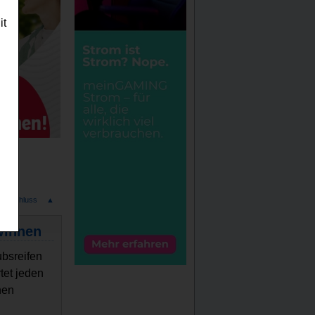
it
ndeschluss
▲
winnen
ubsreifen
tet jeden
nen