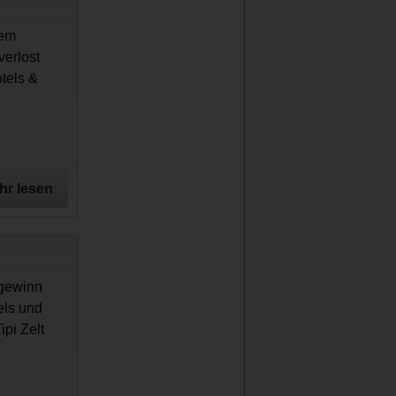
sem
verlost
tels &
hr lesen
tgewinn
els und
pi Zelt