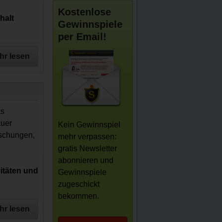
Kostenlose
halt
Gewinnspiele
per Email!
hr lesen
as
auer
Kein Gewinnspiel
aschungen,
mehr verpassen:
gratis Newsletter
abonnieren und
vitäten und
Gewinnspiele
zugeschickt
bekommen.
hr lesen