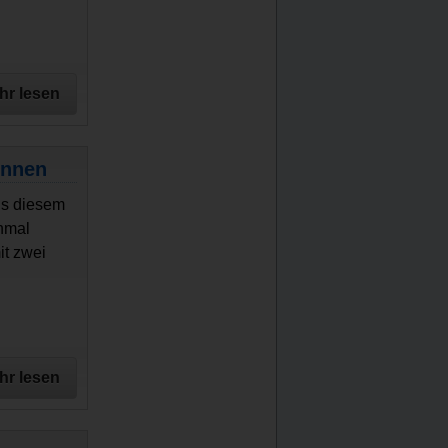
hr lesen
innen
us diesem
hnmal
it zwei
hr lesen