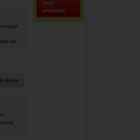
Jetzt
anmelden
winnspiel
rtet ein
hr lesen
em
benmal
i