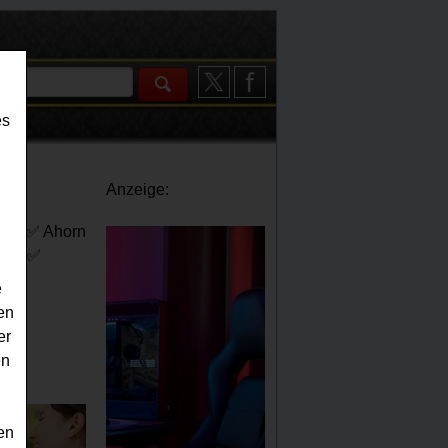
es
Anzeige:
nen. ✅ Ahorn
ier. ✅
e
en
er
en
en