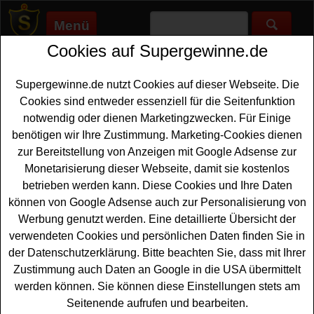
Menü
Cookies auf Supergewinne.de
Supergewinne.de
>
Gewinnspiele
>
30000-euro
30000 Euro gewinnen - 30000 Euro
Supergewinne.de nutzt Cookies auf dieser Webseite. Die
Gewinnspiel
Cookies sind entweder essenziell für die Seitenfunktion
notwendig oder dienen Marketingzwecken. Für Einige
Aktuelle 30000 Euro Gewinnspiele 2026 bei
benötigen wir Ihre Zustimmung. Marketing-Cookies dienen
Supergewinne.de ✅ Jetzt kostenlos mitmachen und mit
zur Bereitstellung von Anzeigen mit Google Adsense zur
etwas Glück 30000 Euro gewinnen. ✅
Monetarisierung dieser Webseite, damit sie kostenlos
betrieben werden kann. Diese Cookies und Ihre Daten
Anzeige:
können von Google Adsense auch zur Personalisierung von
Werbung genutzt werden. Eine detaillierte Übersicht der
verwendeten Cookies und persönlichen Daten finden Sie in
der Datenschutzerklärung. Bitte beachten Sie, dass mit Ihrer
Zustimmung auch Daten an Google in die USA übermittelt
werden können. Sie können diese Einstellungen stets am
Seitenende aufrufen und bearbeiten.