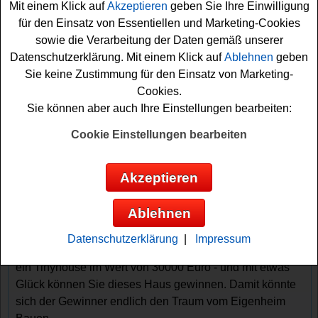
Mit einem Klick auf
Akzeptieren
geben Sie Ihre Einwilligung
für den Einsatz von Essentiellen und Marketing-Cookies
sowie die Verarbeitung der Daten gemäß unserer
Datenschutzerklärung. Mit einem Klick auf
Ablehnen
geben
Sie keine Zustimmung für den Einsatz von Marketing-
Cookies.
Sie können aber auch Ihre Einstellungen bearbeiten:
Gewinnspiele sortieren nach:
Cookie Einstellungen bearbeiten
▼
Gewinnsumme
▲
▼
Gewinnanzahl
▲
▼
Eintragungsdatum
▲
▼
Einsendeschluss
▲
Akzeptieren
Haus Gewinnspiel kostenlos - Tinyhouse
gewinnen
Ablehnen
Ein kostenloses Haus Gewinnspiel für alle, die gern ein
Datenschutzerklärung
|
Impressum
cooles Tinyhouse gewinnen möchten. Crabstone verlost
ein Tinyhouse im Wert von 30000 Euro - und mit etwas
Glück können Sie dieses Haus gewinnen. Damit könnte
sich der Gewinner endlich den Traum vom Eigenheim