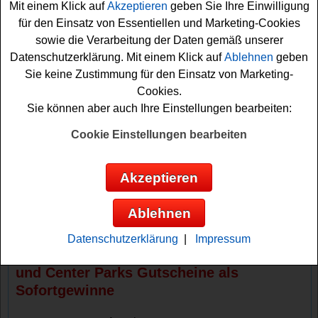
Mit einem Klick auf
Akzeptieren
geben Sie Ihre Einwilligung
Haribo und etwas Glück einen Center Parcs Gutschein
für den Einsatz von Essentiellen und Marketing-Cookies
im Wert von 100 oder 50 Euro sichern.
sowie die Verarbeitung der Daten gemäß unserer
Datenschutzerklärung. Mit einem Klick auf
Ablehnen
geben
Falls Sie bei dem Haribo Gewinnspiel mitmachen
Sie keine Zustimmung für den Einsatz von Marketing-
möchten, müssen Sie einen Code eingeben. Die Codes
Cookies.
finden Sie zum Beispiel auf den teilnehmenden
Sie können aber auch Ihre Einstellungen bearbeiten:
Aktionspackungen Haribo Goldbären, Pico Balla,
Tropifrutti und weiteren Sorten. Eine genaue Übersicht
Cookie Einstellungen bearbeiten
der teilnehmenden Aktionspackungen finden Sie auf der
Haribo Gewinnspiel Seite. Dann nur noch fix auf
Akzeptieren
centerparcs.haribo.com Ihren Code eingeben und schon
können Sie sich Ihre Gewinnchance sichern. Machen Sie
Ablehnen
mit und versuchen Sie Ihr Glück! Viel Erfolg!
Datenschutzerklärung
|
Impressum
Haribo verlost 111x Center Parcs Urlaub
und Center Parks Gutscheine als
Sofortgewinne