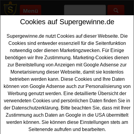
Menü
Cookies auf Supergewinne.de
Supergewinne.de
>
Gewinnspiele
>
Reise Gewinnspiele
>
Haribo
Gewinnspiel - Code eingeben und gewinnen
Supergewinne.de nutzt Cookies auf dieser Webseite. Die
Anzeige:
Cookies sind entweder essenziell für die Seitenfunktion
notwendig oder dienen Marketingzwecken. Für Einige
Anzeige:
benötigen wir Ihre Zustimmung. Marketing-Cookies dienen
zur Bereitstellung von Anzeigen mit Google Adsense zur
Haribo Gewinnspiel - Code
Monetarisierung dieser Webseite, damit sie kostenlos
eingeben und gewinnen
betrieben werden kann. Diese Cookies und Ihre Daten
können von Google Adsense auch zur Personalisierung von
Ein tolles Haribo Gewinnspiel gibt es derzeit auf
Werbung genutzt werden. Eine detaillierte Übersicht der
centerparcs.haribo.com. Dort können Sie einen Code
verwendeten Cookies und persönlichen Daten finden Sie in
eingeben und mit etwas Glück einen tollen
Urlaub
der Datenschutzerklärung. Bitte beachten Sie, dass mit Ihrer
gewinnen
. Insgesamt wartet 111x Urlaub für bis zu sechs
Zustimmung auch Daten an Google in die USA übermittelt
Personen im Ferienhaus in einem Center Parcs
werden können. Sie können diese Einstellungen stets am
Ferienpark nach Wahl auf glückliche Gewinner. Zudem
Seitenende aufrufen und bearbeiten.
können Sie sich mit einem Code aus einem
Beutel